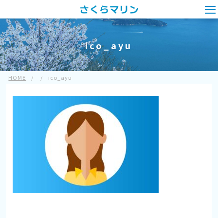
ico_ayu
HOME
/
/
ico_ayu